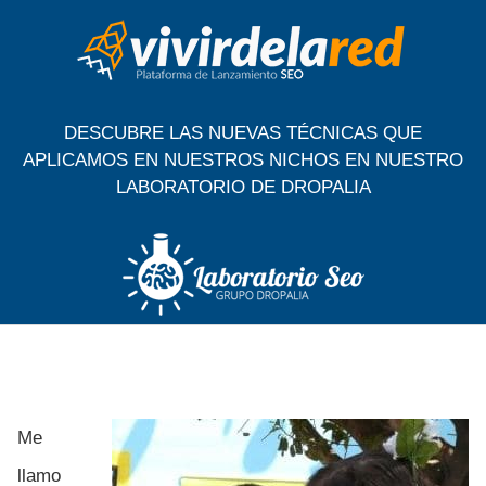
S
a
l
t
a
DESCUBRE LAS NUEVAS TÉCNICAS QUE
r
APLICAMOS EN NUESTROS NICHOS EN NUESTRO
a
LABORATORIO DE DROPALIA
l
c
o
n
t
e
n
i
d
o
Me
llamo