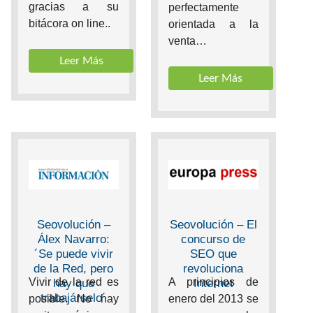
gracias a su
perfectamente
bitácora on line..
orientada a la
venta…
Leer Más
Leer Más
Seovolución – El
Seovolución –
concurso de
Álex Navarro:
SEO que
´Se puede vivir
revoluciona
de la Red, pero
A principios de
Vivir de la red es
Internet
hay que
trabajárselo´
enero del 2013 se
posible. No hay