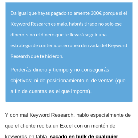
Da igual que hayas pagado solamente 300€ porque si el
Keyword Research es malo, habrás tirado no solo ese
dinero, sino el dinero que te llevará seguir una
estrategia de contenidos errónea derivada del Keyword
Research que te hicieron.
Perderás dinero y tiempo y no conseguirás
objetivos; ni de posicionamiento ni de ventas (que
a fin de cuentas es el que importa).
Y con mal Keyword Research, hablo especialmente de
que el cliente reciba un Excel con un montón de
keywords en tabla,
sacado en bulk de cualquier