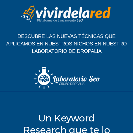
S
a
l
t
a
DESCUBRE LAS NUEVAS TÉCNICAS QUE
r
APLICAMOS EN NUESTROS NICHOS EN NUESTRO
a
LABORATORIO DE DROPALIA
l
c
o
n
t
e
n
i
d
Un Keyword
o
Research que te lo