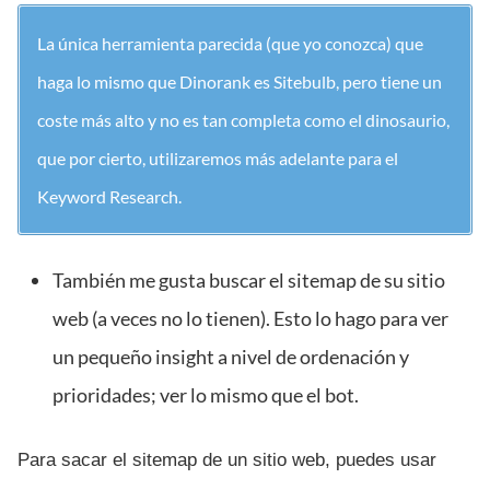
La única herramienta parecida (que yo conozca) que
haga lo mismo que Dinorank es Sitebulb, pero tiene un
coste más alto y no es tan completa como el dinosaurio,
que por cierto, utilizaremos más adelante para el
Keyword Research.
También me gusta buscar el sitemap de su sitio
web (a veces no lo tienen). Esto lo hago para ver
un pequeño insight a nivel de ordenación y
prioridades; ver lo mismo que el bot.
Para sacar el sitemap de un sitio web, puedes usar